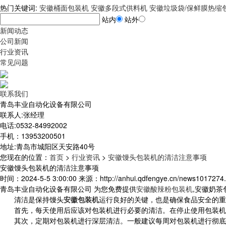
热门关键词:
安徽桶面包装机
安徽多段式供料机
安徽垃圾袋/保鲜膜热缩
站内
站外
新闻动态
公司新闻
行业资讯
常见问题
联系我们
青岛丰业自动化设备有限公司
联系人:张经理
电话:0532-84992002
手机：13953200501
地址:青岛市城阳区天安路40号
您现在的位置
：
首页
>
行业资讯
>
安徽馒头包装机的清洁注意事项
安徽馒头包装机的清洁注意事项
时间：2024-5-5 3:00:00 来源：http://anhui.qdfengye.cn/news1017274.
青岛丰业自动化设备有限公司 为您免费提供
安徽酸辣粉包装机
,安徽奶
清洁是保持馒头
安徽包装机
运行良好的关键，也是确保食品安全的重
首先，每天使用后应该对包装机进行必要的清洁。在停止使用包装机之
其次，定期对包装机进行深层清洁。一般建议每周对包装机进行彻底清